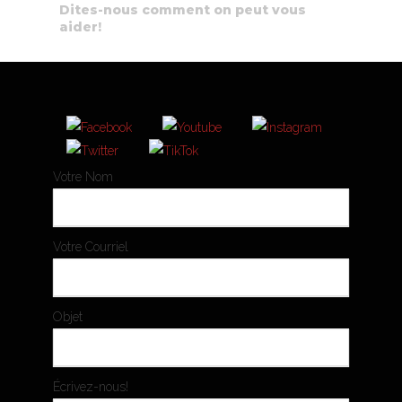
Dites-nous comment on peut vous
aider!
Votre Nom
Votre Courriel
Objet
Écrivez-nous!