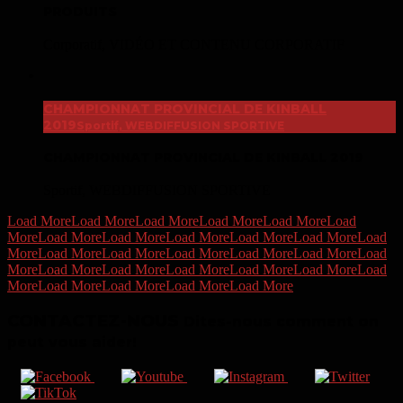
PRODUITS
Corporatif, VIDÉO ET CONTENU CORPORATIF
CHAMPIONNAT PROVINCIAL DE KINBALL
2019
Sportif, WEBDIFFUSION SPORTIVE
CHAMPIONNAT PROVINCIAL DE KINBALL 2019
Sportif, WEBDIFFUSION SPORTIVE
Load More
Load More
Load More
Load More
Load More
Load
More
Load More
Load More
Load More
Load More
Load More
Load
More
Load More
Load More
Load More
Load More
Load More
Load
More
Load More
Load More
Load More
Load More
Load More
Load
More
Load More
Load More
Load More
Load More
CONTACTEZ-NOUS
Dites-nous comment on
peut vous aider!