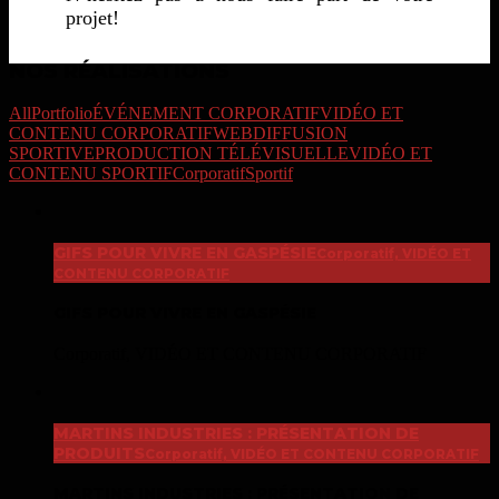
projet!
NOS RÉALISATIONS
All
Portfolio
ÉVÉNEMENT CORPORATIF
VIDÉO ET
CONTENU CORPORATIF
WEBDIFFUSION
SPORTIVE
PRODUCTION TÉLÉVISUELLE
VIDÉO ET
CONTENU SPORTIF
Corporatif
Sportif
GIFS POUR VIVRE EN GASPÉSIE
Corporatif, VIDÉO ET
CONTENU CORPORATIF
GIFS POUR VIVRE EN GASPÉSIE
Corporatif, VIDÉO ET CONTENU CORPORATIF
MARTINS INDUSTRIES : PRÉSENTATION DE
PRODUITS
Corporatif, VIDÉO ET CONTENU CORPORATIF
MARTINS INDUSTRIES : PRÉSENTATION DE