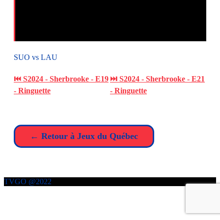
SUO vs LAU
⏮ S2024 - Sherbrooke - E19
⏭ S2024 - Sherbrooke - E21
- Ringuette
- Ringuette
← Retour à Jeux du Québec
TVGO @2022