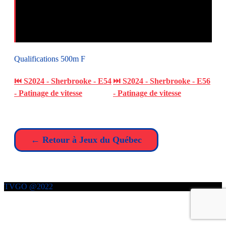
Qualifications 500m F
⏮ S2024 - Sherbrooke - E54
⏭ S2024 - Sherbrooke - E56
- Patinage de vitesse
- Patinage de vitesse
← Retour à Jeux du Québec
TVGO @2022