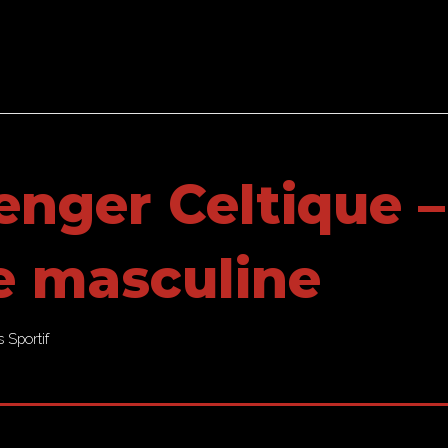
enger Celtique –
e masculine
Sportif