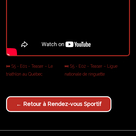
⏮ S5 - E01 - Teaser – Le
⏭ S5 - E02 - Teaser – Ligue
triathlon au Québec
nationale de ringuette
← Retour à Rendez-vous Sportif