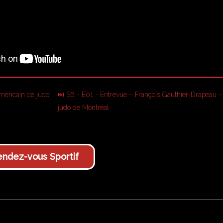
éricain de judo
⏭ S6 - E01 - Entrevue – François Gauthier-Drapeau 
judo de Montréal
ndez-vous Sportif