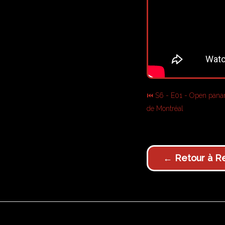
⏮ S6 - E01 - Open panam
de Montréal
← Retour à Re