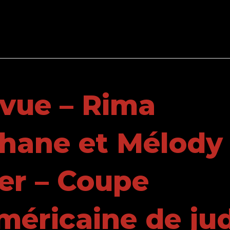
vue – Rima
hane et Mélody
er – Coupe
éricaine de ju