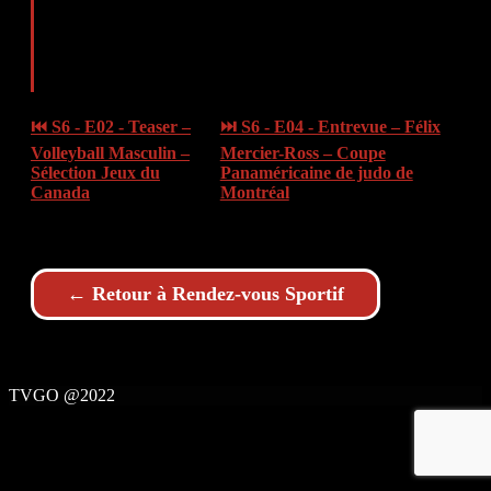
⏮ S6 - E02 - Teaser –
⏭ S6 - E04 - Entrevue – Félix
Volleyball Masculin –
Mercier-Ross – Coupe
Sélection Jeux du
Panaméricaine de judo de
Canada
Montréal
← Retour à Rendez-vous Sportif
TVGO @2022