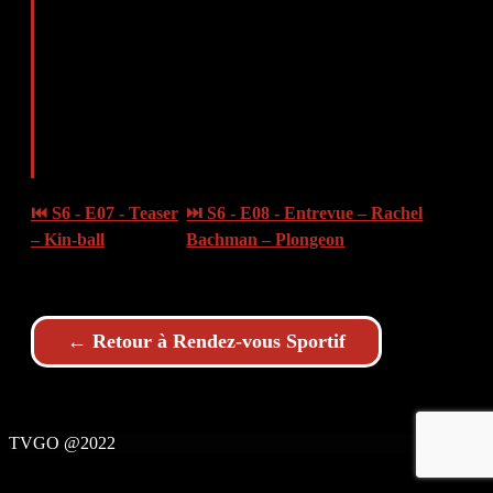
⏮ S6 - E07 - Teaser
⏭ S6 - E08 - Entrevue – Rachel
– Kin-ball
Bachman – Plongeon
← Retour à Rendez-vous Sportif
TVGO @2022