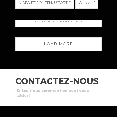
VIDÉO ET CONTENU SPORTIF
Corporatif
CAPSULES OJEU! SPORTS
EXPERTS
Sportif, VIDÉO ET CONTENU SPORTIF
LOAD MORE
CONTACTEZ-NOUS
Dites-nous comment on peut vous
aider!