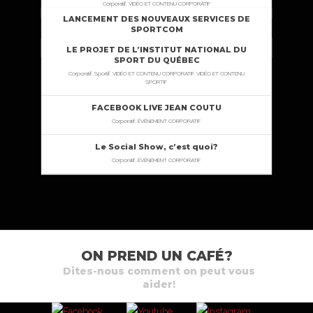
Corporatif, VIDÉO ET CONTENU CORPORATIF
LANCEMENT DES NOUVEAUX SERVICES DE
SPORTCOM
Corporatif, VIDÉO ET CONTENU CORPORATIF
LE PROJET DE L’INSTITUT NATIONAL DU
SPORT DU QUÉBEC
Corporatif, Sportif, VIDÉO ET CONTENU CORPORATIF, VIDÉO ET CONTENU
SPORTIF
FACEBOOK LIVE JEAN COUTU
Corporatif, ÉVÉNEMENT CORPORATIF
Le Social Show, c’est quoi?
Corporatif, ÉVÉNEMENT CORPORATIF
ON PREND UN CAFÉ?
Dites-nous comment on peut vous
aider!