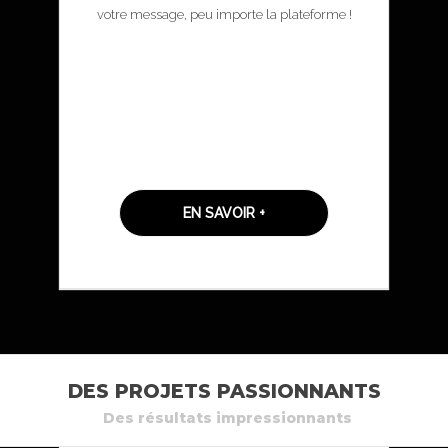
votre message, peu importe la plateforme !
EN SAVOIR +
DES PROJETS PASSIONNANTS
Des résultats impressionnants
LANCEMENT DU NOUVEL INVESTISSEMENT
QUÉBEC