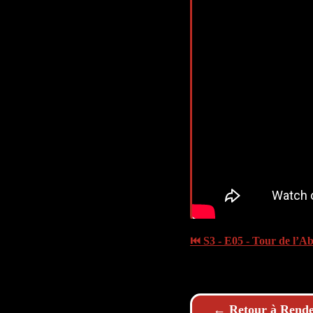
⏮ S3 - E05 - Tour de l’Ab
← Retour à Rende