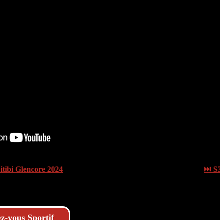
itibi Glencore 2024
⏭ S3
z-vous Sportif