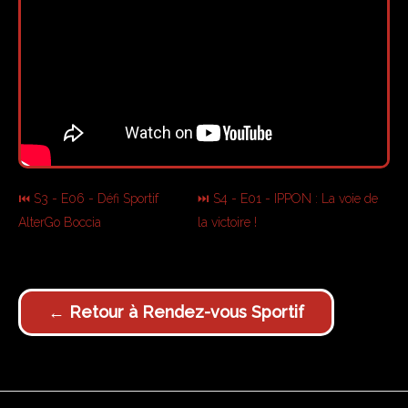
⏮ S3 - E06 - Défi Sportif
⏭ S4 - E01 - IPPON : La voie de
AlterGo Boccia
la victoire !
← Retour à Rendez-vous Sportif