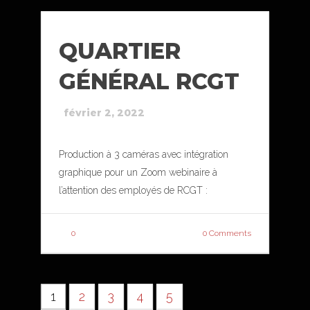
QUARTIER
GÉNÉRAL RCGT
février 2, 2022
Production à 3 caméras avec intégration
graphique pour un Zoom webinaire à
l’attention des employés de RCGT :
0
0 Comments
1
2
3
4
5