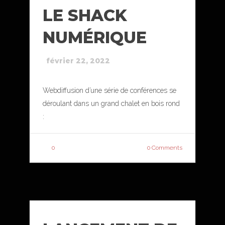
LE SHACK
NUMÉRIQUE
février 22, 2022
Webdiffusion d’une série de conférences se
déroulant dans un grand chalet en bois rond
:
0
0 Comments