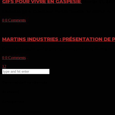
GIFS POUR VIVRE EN GASPÉSIE
janvier 31, 20
Création de gifs et stickers pour Vivre en Gaspésie : via GIPHY via
0
0 Comments
MARTINS INDUSTRIES : PRÉSENTATION DE
Création de capsules pour la présentation des produits de Martins Indus
0
0 Comments
1
2
Commentaires récents
Archives
Catégories
Aucune catégorie