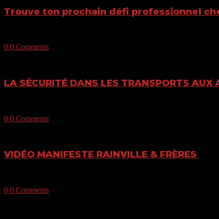
Trouve ton prochain défi professionnel che
Vidéo promotionnelle :
0
0 Comments
LA SÉCURITÉ DANS LES TRANSPORTS AUX
Vidéo d’information sur la circulation aux abords de l’Académie des 
0
0 Comments
VIDÉO MANIFESTE RAINVILLE & FRÈRES
févr
Vidéo manifeste présentant les valeurs de la compagnie :
0
0 Comments