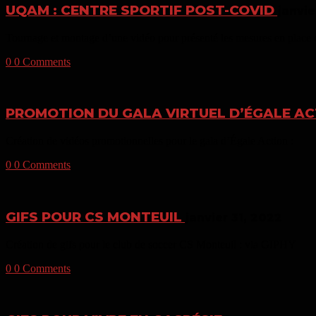
UQAM : CENTRE SPORTIF POST-COVID
janvie
Tournage et montage d’une vidéo pour présenté les mesures en place 
0
0 Comments
PROMOTION DU GALA VIRTUEL D’ÉGALE A
Création de vidéos promotionnelles pour le gala d’Égale Action :
0
0 Comments
GIFS POUR CS MONTEUIL
janvier 31, 2022
Création de gifs pour le club de soccer CS Monteuil : via GIPHY
0
0 Comments