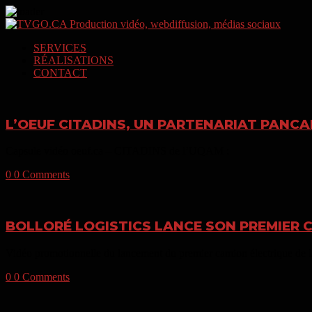
SERVICES
RÉALISATIONS
CONTACT
L’OEUF CITADINS, UN PARTENARIAT PANC
Capsule vidéo oeuf.ca – CITADINS de l’UQAM :
0
0 Comments
BOLLORÉ LOGISTICS LANCE SON PREMIER 
Vidéo promotionnelle du lancement du premier camion électrique de l
0
0 Comments