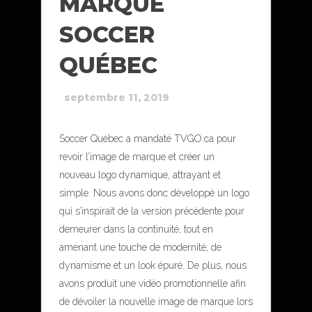
MARQUE
SOCCER
QUÉBEC
septembre 11, 2019
Soccer Québec a mandaté TVGO.ca pour
revoir l’image de marque et créer un
nouveau logo dynamique, attrayant et
simple. Nous avons donc développé un logo
qui s’inspirait de la version précédente pour
demeurer dans la continuité, tout en
amenant une touche de modernité, de
dynamisme et un look épuré. De plus, nous
avons produit une vidéo promotionnelle afin
de dévoiler la nouvelle image de marque lors