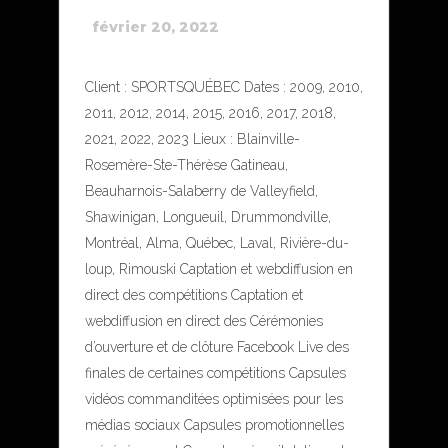
février 20, 2022
Client : SPORTSQUÉBEC Dates : 2009, 2010,
2011, 2012, 2014, 2015, 2016, 2017, 2018,
2021, 2022, 2023 Lieux : Blainville-
Rosemère-Ste-Thérèse Gatineau,
Beauharnois-Salaberry de Valleyfield,
Shawinigan, Longueuil, Drummondville,
Montréal, Alma, Québec, Laval, Rivière-du-
loup, Rimouski Captation et webdiffusion en
direct des compétitions Captation et
webdiffusion en direct des Cérémonies
d’ouverture et de clôture Facebook Live des
finales de certaines compétitions Capsules
vidéos commanditées optimisées pour les
médias sociaux Capsules promotionnelles