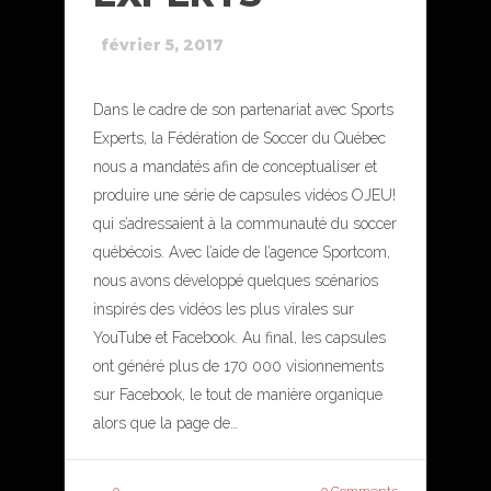
février 5, 2017
Dans le cadre de son partenariat avec Sports
Experts, la Fédération de Soccer du Québec
nous a mandatés afin de conceptualiser et
produire une série de capsules vidéos OJEU!
qui s’adressaient à la communauté du soccer
québécois. Avec l’aide de l’agence Sportcom,
nous avons développé quelques scénarios
inspirés des vidéos les plus virales sur
YouTube et Facebook. Au final, les capsules
ont généré plus de 170 000 visionnements
sur Facebook, le tout de manière organique
alors que la page de…