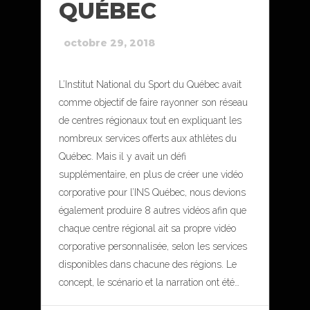
QUÉBEC
octobre 29, 2018
L’Institut National du Sport du Québec avait
comme objectif de faire rayonner son réseau
de centres régionaux tout en expliquant les
nombreux services offerts aux athlètes du
Québec. Mais il y avait un défi
supplémentaire, en plus de créer une vidéo
corporative pour l’INS Québec, nous devions
également produire 8 autres vidéos afin que
chaque centre régional ait sa propre vidéo
corporative personnalisée, selon les services
disponibles dans chacune des régions. Le
concept, le scénario et la narration ont été…