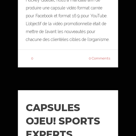
Hockey Québec nous a mandaté afin de
produire une capsule vidéo format carrée
pour Facebook et format 16:9 pour YouTube.
L’objectif de la vidéo promotionnelle était de
mettre de l’avant les nouveautés pour
chacune des clientèles cibles de l’organisme.
0
0 Comments
CAPSULES
OJEU! SPORTS
EXPERTS