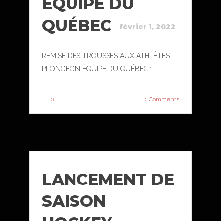
ÉQUIPE DU
QUÉBEC
février 1, 2022
REMISE DES TROUSSES AUX ATHLÈTES –
PLONGEON ÉQUIPE DU QUÉBEC :
0
0 Comments
LANCEMENT DE
SAISON