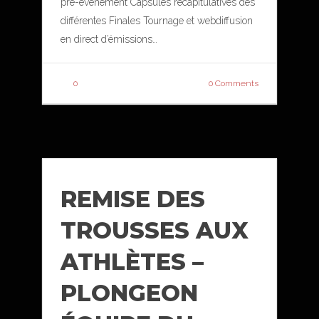
pré-événement Capsules récapitulatives des
différentes Finales Tournage et webdiffusion
en direct d’émissions…
0
0 Comments
REMISE DES
TROUSSES AUX
ATHLÈTES –
PLONGEON