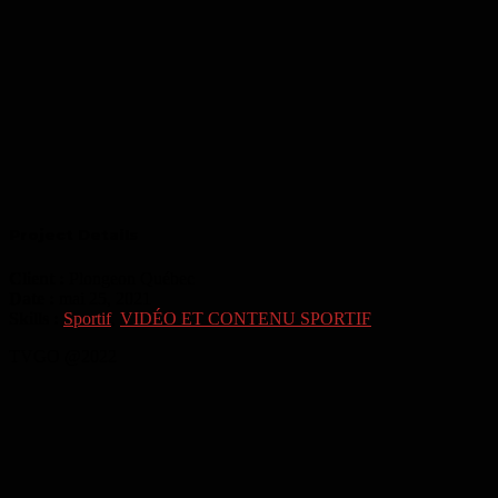
Project Details
Client :
Plongeon Québec
Date :
mai 25, 2021
Skills :
Sportif
,
VIDÉO ET CONTENU SPORTIF
TVGO @2022