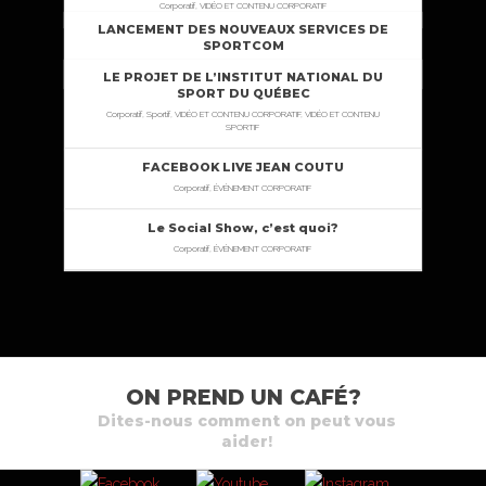
Corporatif, VIDÉO ET CONTENU CORPORATIF
LANCEMENT DES NOUVEAUX SERVICES DE
SPORTCOM
Corporatif, VIDÉO ET CONTENU CORPORATIF
LE PROJET DE L’INSTITUT NATIONAL DU
SPORT DU QUÉBEC
Corporatif, Sportif, VIDÉO ET CONTENU CORPORATIF, VIDÉO ET CONTENU
SPORTIF
FACEBOOK LIVE JEAN COUTU
Corporatif, ÉVÉNEMENT CORPORATIF
Le Social Show, c’est quoi?
Corporatif, ÉVÉNEMENT CORPORATIF
ON PREND UN CAFÉ?
Dites-nous comment on peut vous
aider!