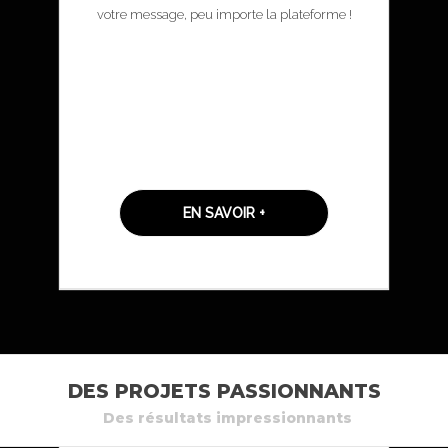
votre message, peu importe la plateforme !
EN SAVOIR +
DES PROJETS PASSIONNANTS
Des résultats impressionnants
LANCEMENT DU NOUVEL INVESTISSEMENT
QUÉBEC